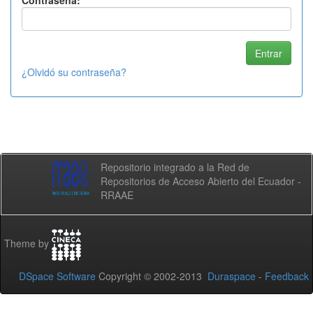
Contraseña:
¿Olvidó su contraseña?
Repositorio integrado a la Red de
Repositorios de Acceso Abierto del Ecuador -
RRAAE
Theme by
DSpace Software
Copyright © 2002-2013
Duraspace
-
Feedback