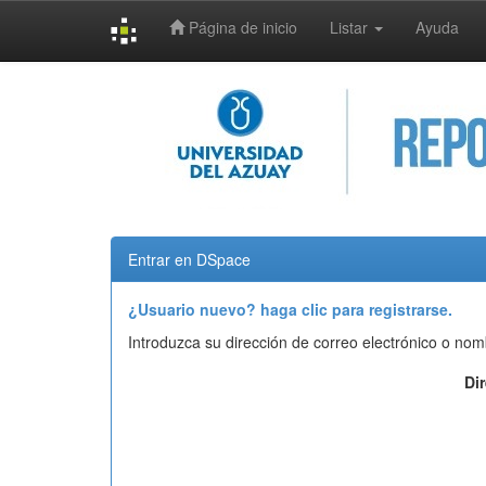
Página de inicio
Listar
Ayuda
Skip
navigation
Entrar en DSpace
¿Usuario nuevo? haga clic para registrarse.
Introduzca su dirección de correo electrónico o nom
Di