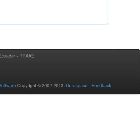
l Ecuador - RRAAE
oftware
Copyright © 2002-2013
Duraspace
-
Feedback