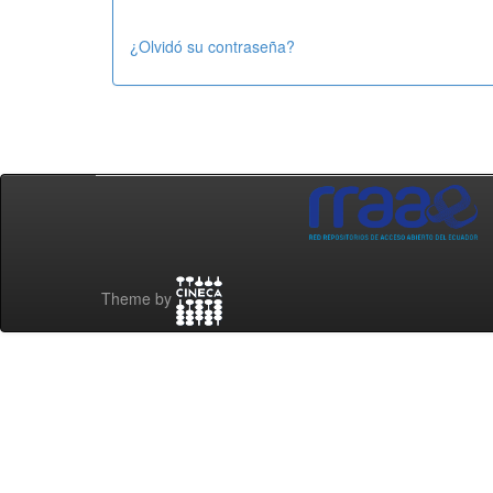
¿Olvidó su contraseña?
Theme by