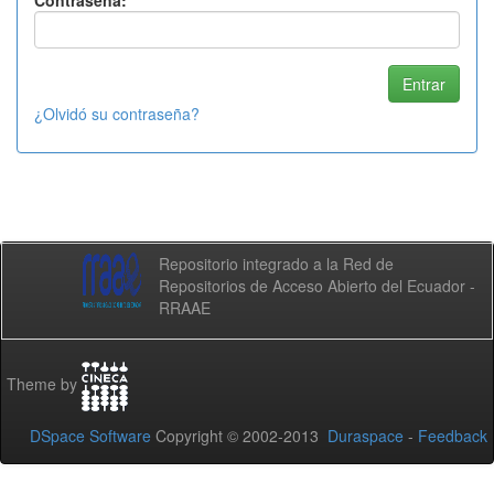
Contraseña:
¿Olvidó su contraseña?
Repositorio integrado a la Red de
Repositorios de Acceso Abierto del Ecuador -
RRAAE
Theme by
DSpace Software
Copyright © 2002-2013
Duraspace
-
Feedback