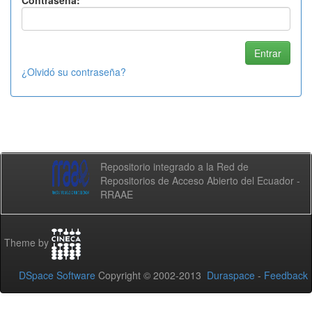
Contraseña:
¿Olvidó su contraseña?
Repositorio integrado a la Red de
Repositorios de Acceso Abierto del Ecuador -
RRAAE
Theme by
DSpace Software
Copyright © 2002-2013
Duraspace
-
Feedback