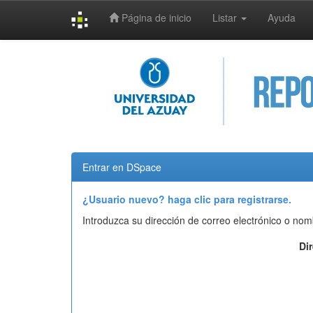
Página de inicio
Listar
Ayuda
Skip
navigation
Entrar en DSpace
¿Usuario nuevo? haga clic para registrarse.
Introduzca su dirección de correo electrónico o nom
Di