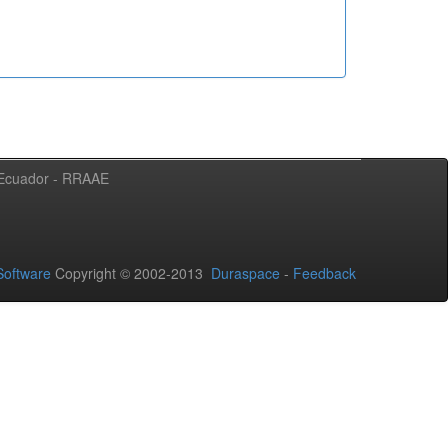
l Ecuador - RRAAE
oftware
Copyright © 2002-2013
Duraspace
-
Feedback