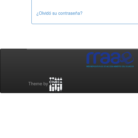
¿Olvidó su contraseña?
Theme by