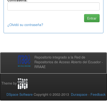
Contraseña:
¿Olvidó su contraseña?
Repositorio integrado a la Red de
Repositorios de Acceso Abierto del Ecuador -
RRAAE
Theme by
DSpace Software
Copyright © 2002-2013
Duraspace
-
Feedback