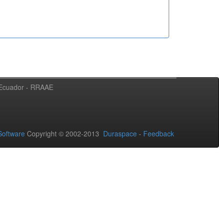
l Ecuador - RRAAE
oftware
Copyright © 2002-2013
Duraspace
-
Feedback