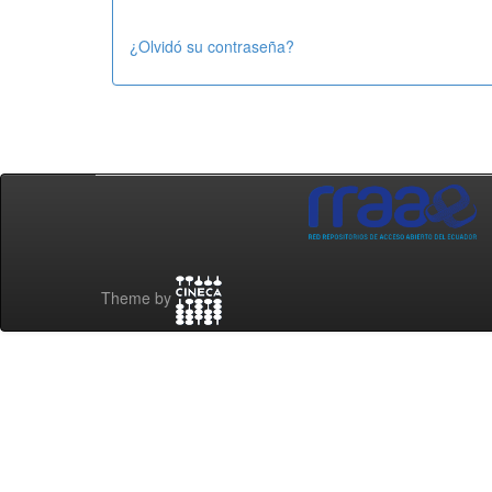
¿Olvidó su contraseña?
Theme by