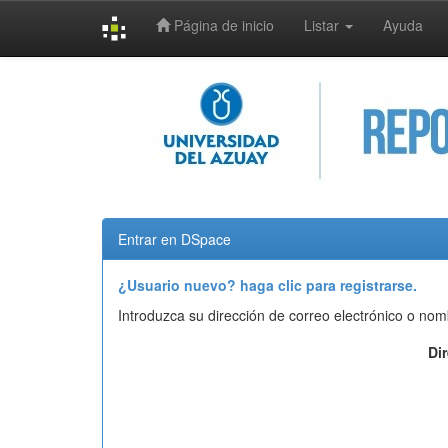
Página de inicio
Listar
Ayuda
Skip
navigation
Entrar en DSpace
¿Usuario nuevo? haga clic para registrarse.
Introduzca su dirección de correo electrónico o nom
Di