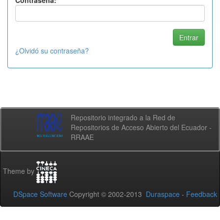
Contraseña:
¿Olvidó su contraseña?
Repositorio integrado a la Red de
Repositorios de Acceso Abierto del Ecuador -
RRAAE
Theme by
DSpace Software
Copyright © 2002-2013
Duraspace
-
Feedback