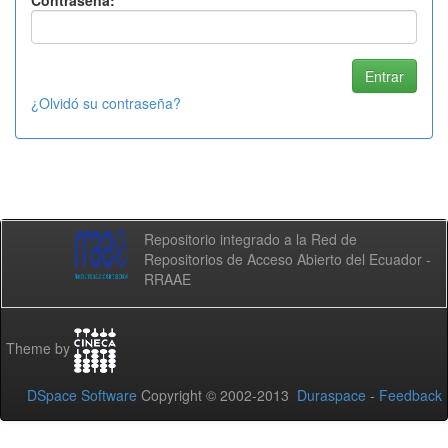
Contraseña:
¿Olvidó su contraseña?
Repositorio integrado a la Red de
Repositorios de Acceso Abierto del Ecuador -
RRAAE
Theme by
DSpace Software
Copyright © 2002-2013
Duraspace
-
Feedback