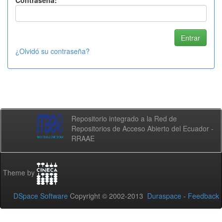
Contraseña:
¿Olvidó su contraseña?
Repositorio integrado a la Red de
Repositorios de Acceso Abierto del Ecuador -
RRAAE
Theme by
DSpace Software
Copyright © 2002-2013
Duraspace
-
Feedback