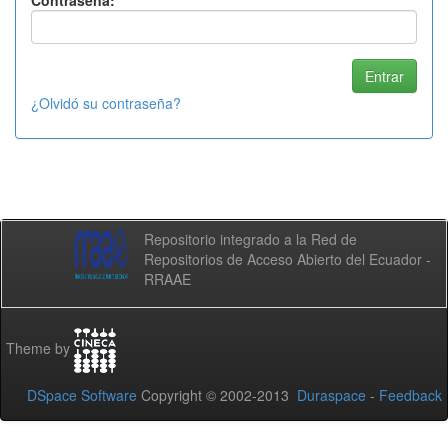
Contraseña:
¿Olvidó su contraseña?
Repositorio integrado a la Red de
Repositorios de Acceso Abierto del Ecuador -
RRAAE
Theme by
DSpace Software
Copyright © 2002-2013
Duraspace
-
Feedback