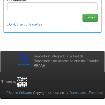
Contraseña:
¿Olvidó su contraseña?
Repositorio integrado a la Red de
Repositorios de Acceso Abierto del Ecuador -
RRAAE
Theme by
DSpace Software
Copyright © 2002-2013
Duraspace
-
Feedback