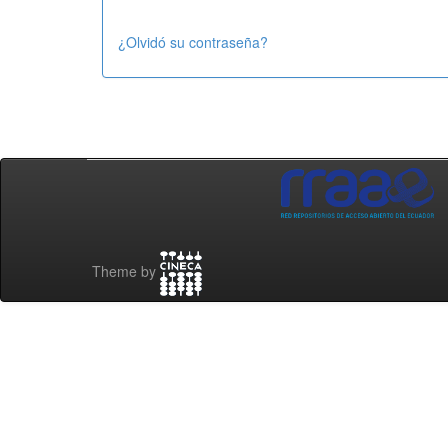
¿Olvidó su contraseña?
Theme by