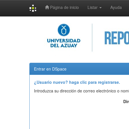
Página de inicio
Listar
Ayuda
Skip
navigation
Entrar en DSpace
¿Usuario nuevo? haga clic para registrarse.
Introduzca su dirección de correo electrónico o nom
Di