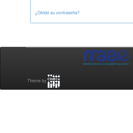
¿Olvidó su contraseña?
Theme by