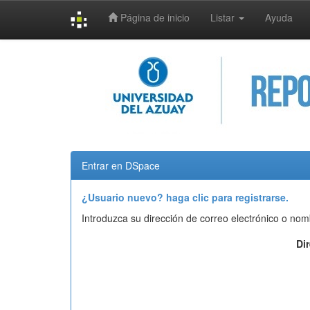
Página de inicio
Listar
Ayuda
Skip
navigation
Entrar en DSpace
¿Usuario nuevo? haga clic para registrarse.
Introduzca su dirección de correo electrónico o nom
Di