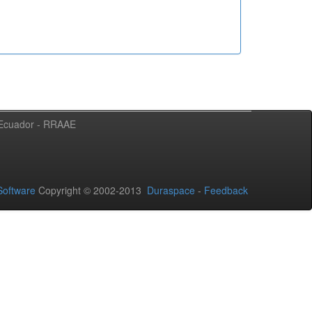
l Ecuador - RRAAE
oftware
Copyright © 2002-2013
Duraspace
-
Feedback