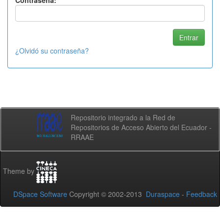
Contraseña:
¿Olvidó su contraseña?
Repositorio integrado a la Red de
Repositorios de Acceso Abierto del Ecuador -
RRAAE
Theme by
DSpace Software
Copyright © 2002-2013
Duraspace
-
Feedback