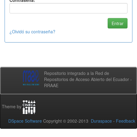
Contraseña:
¿Olvidó su contraseña?
Repositorio integrado a la Red de
Repositorios de Acceso Abierto del Ecuador -
RRAAE
Theme by
DSpace Software
Copyright © 2002-2013
Duraspace
-
Feedback