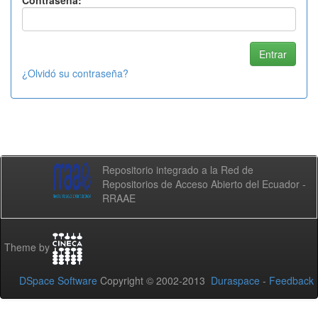
Contraseña:
¿Olvidó su contraseña?
Repositorio integrado a la Red de
Repositorios de Acceso Abierto del Ecuador -
RRAAE
Theme by
DSpace Software
Copyright © 2002-2013
Duraspace
-
Feedback