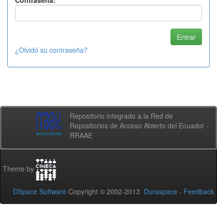
Contraseña:
¿Olvidó su contraseña?
Repositorio integrado a la Red de
Repositorios de Acceso Abierto del Ecuador -
RRAAE
Theme by
DSpace Software
Copyright © 2002-2013
Duraspace
-
Feedback