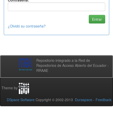
Contraseña:
¿Olvidó su contraseña?
Repositorio integrado a la Red de
Repositorios de Acceso Abierto del Ecuador -
RRAAE
Theme by
DSpace Software
Copyright © 2002-2013
Duraspace
-
Feedback