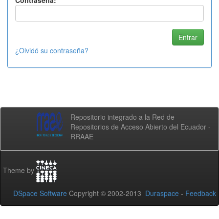
Contraseña:
¿Olvidó su contraseña?
Repositorio integrado a la Red de
Repositorios de Acceso Abierto del Ecuador -
RRAAE
Theme by
DSpace Software
Copyright © 2002-2013
Duraspace
-
Feedback