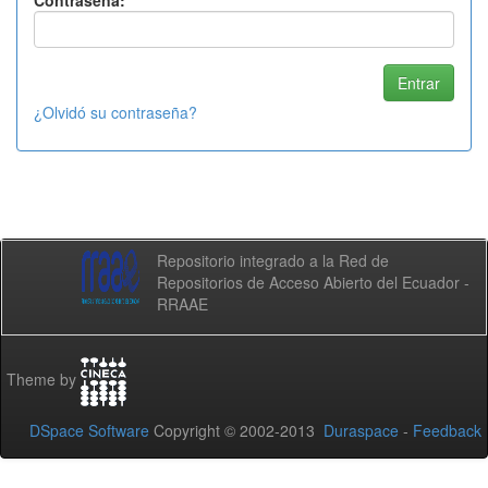
Contraseña:
¿Olvidó su contraseña?
Repositorio integrado a la Red de
Repositorios de Acceso Abierto del Ecuador -
RRAAE
Theme by
DSpace Software
Copyright © 2002-2013
Duraspace
-
Feedback