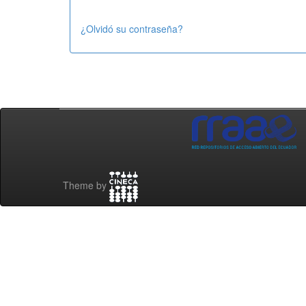
¿Olvidó su contraseña?
Theme by