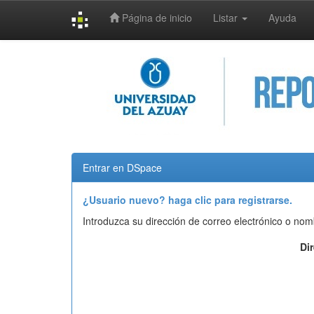
Página de inicio
Listar
Ayuda
Skip
navigation
Entrar en DSpace
¿Usuario nuevo? haga clic para registrarse.
Introduzca su dirección de correo electrónico o nom
Di