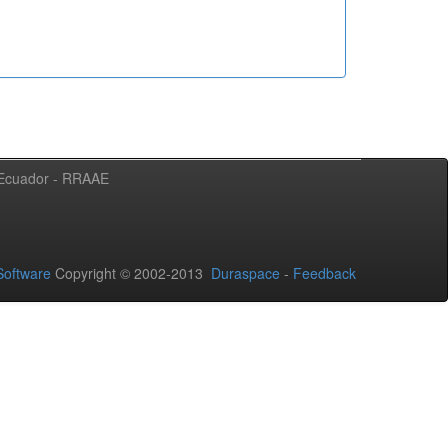
l Ecuador - RRAAE
oftware
Copyright © 2002-2013
Duraspace
-
Feedback