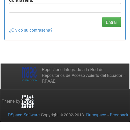
Contraseña:
¿Olvidó su contraseña?
Repositorio integrado a la Red de
Repositorios de Acceso Abierto del Ecuador -
RRAAE
Theme by
DSpace Software
Copyright © 2002-2013
Duraspace
-
Feedback