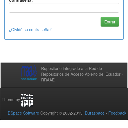
Contraseña:
¿Olvidó su contraseña?
Repositorio integrado a la Red de
Repositorios de Acceso Abierto del Ecuador -
RRAAE
Theme by
DSpace Software
Copyright © 2002-2013
Duraspace
-
Feedback