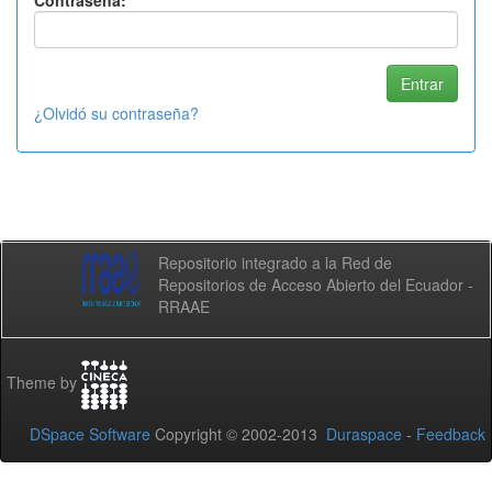
Contraseña:
¿Olvidó su contraseña?
Repositorio integrado a la Red de
Repositorios de Acceso Abierto del Ecuador -
RRAAE
Theme by
DSpace Software
Copyright © 2002-2013
Duraspace
-
Feedback