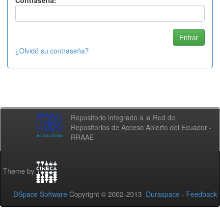
Contraseña:
¿Olvidó su contraseña?
Repositorio integrado a la Red de
Repositorios de Acceso Abierto del Ecuador -
RRAAE
Theme by
DSpace Software
Copyright © 2002-2013
Duraspace
-
Feedback