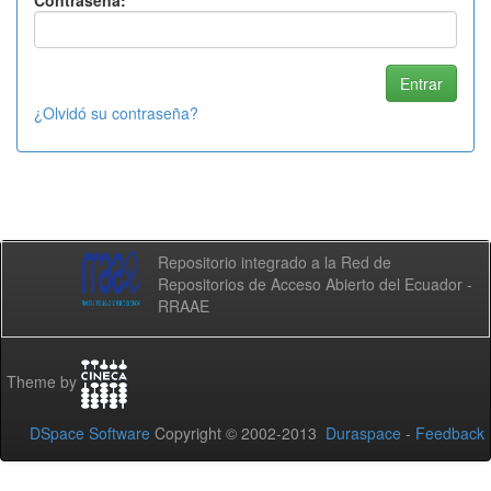
Contraseña:
¿Olvidó su contraseña?
Repositorio integrado a la Red de
Repositorios de Acceso Abierto del Ecuador -
RRAAE
Theme by
DSpace Software
Copyright © 2002-2013
Duraspace
-
Feedback