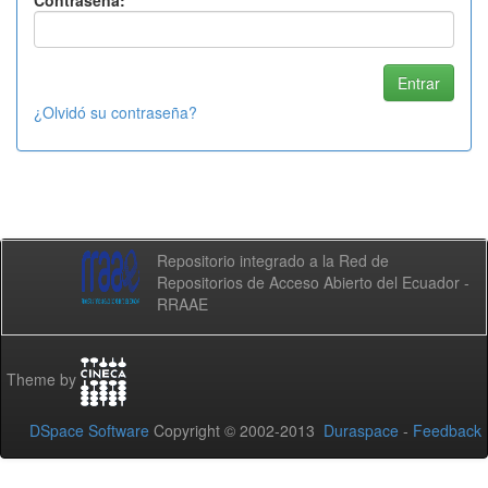
Contraseña:
¿Olvidó su contraseña?
Repositorio integrado a la Red de
Repositorios de Acceso Abierto del Ecuador -
RRAAE
Theme by
DSpace Software
Copyright © 2002-2013
Duraspace
-
Feedback