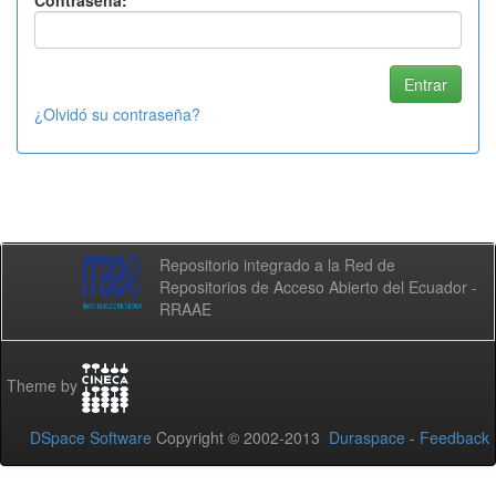
Contraseña:
¿Olvidó su contraseña?
Repositorio integrado a la Red de
Repositorios de Acceso Abierto del Ecuador -
RRAAE
Theme by
DSpace Software
Copyright © 2002-2013
Duraspace
-
Feedback