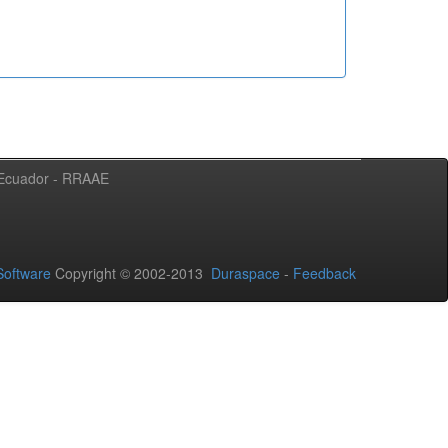
l Ecuador - RRAAE
oftware
Copyright © 2002-2013
Duraspace
-
Feedback