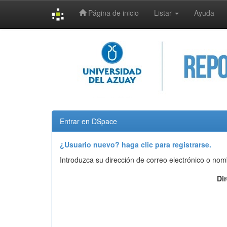
Página de inicio
Listar
Ayuda
Skip
navigation
Entrar en DSpace
¿Usuario nuevo? haga clic para registrarse.
Introduzca su dirección de correo electrónico o nom
Di