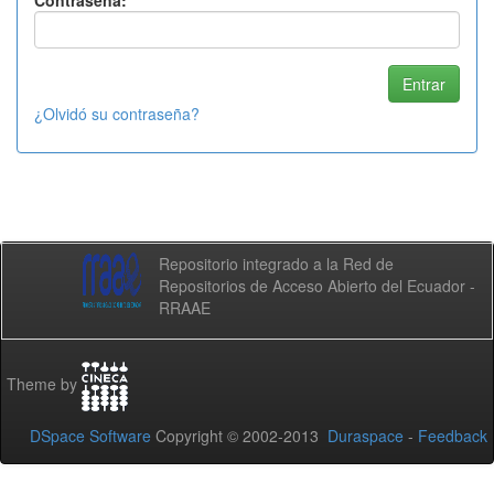
Contraseña:
¿Olvidó su contraseña?
Repositorio integrado a la Red de
Repositorios de Acceso Abierto del Ecuador -
RRAAE
Theme by
DSpace Software
Copyright © 2002-2013
Duraspace
-
Feedback