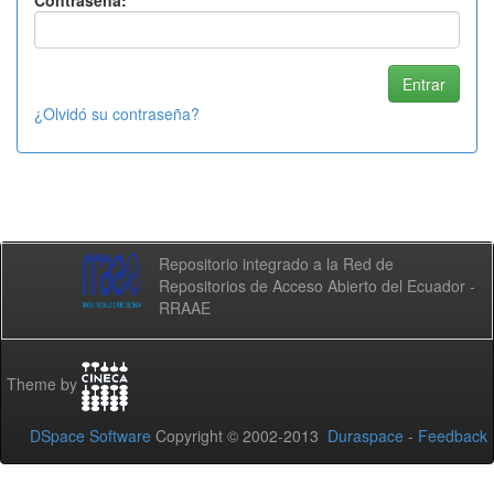
Contraseña:
¿Olvidó su contraseña?
Repositorio integrado a la Red de
Repositorios de Acceso Abierto del Ecuador -
RRAAE
Theme by
DSpace Software
Copyright © 2002-2013
Duraspace
-
Feedback