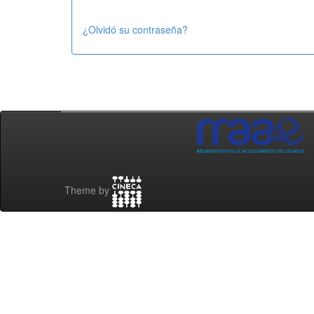
¿Olvidó su contraseña?
Theme by