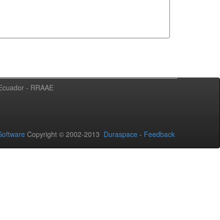
l Ecuador - RRAAE
oftware
Copyright © 2002-2013
Duraspace
-
Feedback