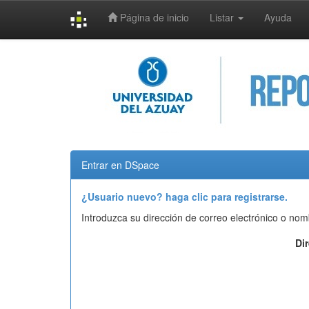
Página de inicio
Listar
Ayuda
Skip
navigation
Entrar en DSpace
¿Usuario nuevo? haga clic para registrarse.
Introduzca su dirección de correo electrónico o nom
Di