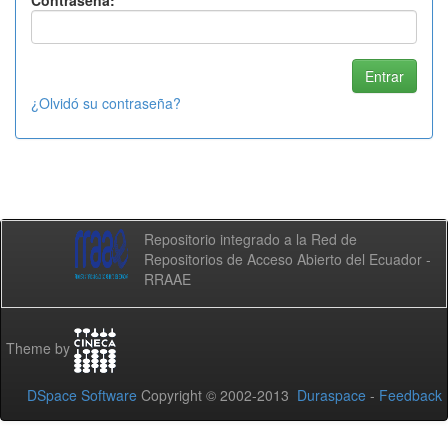
Contraseña:
¿Olvidó su contraseña?
Repositorio integrado a la Red de
Repositorios de Acceso Abierto del Ecuador -
RRAAE
Theme by
DSpace Software
Copyright © 2002-2013
Duraspace
-
Feedback