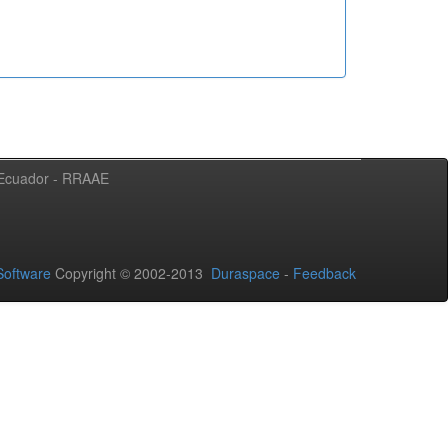
l Ecuador - RRAAE
oftware
Copyright © 2002-2013
Duraspace
-
Feedback