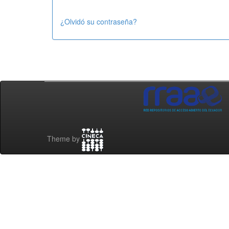
¿Olvidó su contraseña?
Theme by