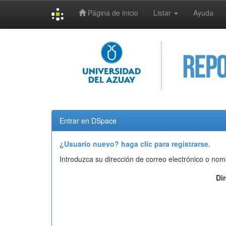
Página de inicio
Listar
Ayuda
Skip
navigation
Entrar en DSpace
¿Usuario nuevo? haga clic para registrarse.
Introduzca su dirección de correo electrónico o nom
Di