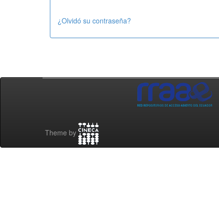
¿Olvidó su contraseña?
Theme by