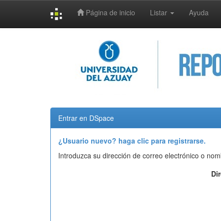
Página de inicio
Listar
Ayuda
Skip
navigation
Entrar en DSpace
¿Usuario nuevo? haga clic para registrarse.
Introduzca su dirección de correo electrónico o nom
Di