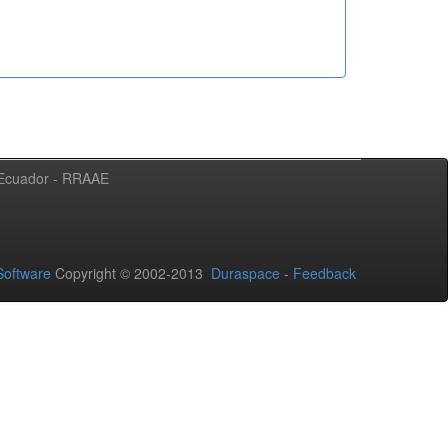
l Ecuador - RRAAE
oftware
Copyright © 2002-2013
Duraspace
-
Feedback