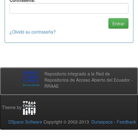
Contraseña:
¿Olvidó su contraseña?
Repositorio integrado a la Red de
Repositorios de Acceso Abierto del Ecuador -
RRAAE
Theme by
DSpace Software
Copyright © 2002-2013
Duraspace
-
Feedback