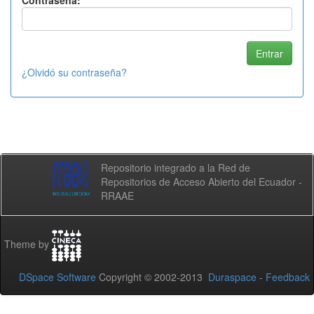
Contraseña:
¿Olvidó su contraseña?
Repositorio integrado a la Red de
Repositorios de Acceso Abierto del Ecuador -
RRAAE
Theme by
DSpace Software
Copyright © 2002-2013
Duraspace
-
Feedback