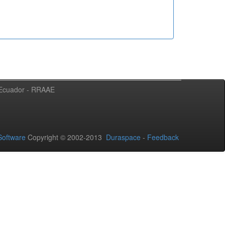
l Ecuador - RRAAE
oftware
Copyright © 2002-2013
Duraspace
-
Feedback