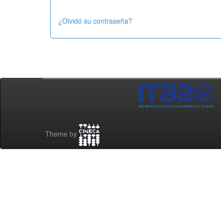
¿Olvidó su contraseña?
Theme by