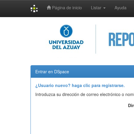
Página de inicio
Listar
Ayuda
Skip
navigation
Entrar en DSpace
¿Usuario nuevo? haga clic para registrarse.
Introduzca su dirección de correo electrónico o nom
Di