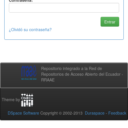
Contraseña:
¿Olvidó su contraseña?
Repositorio integrado a la Red de
Repositorios de Acceso Abierto del Ecuador -
RRAAE
Theme by
DSpace Software
Copyright © 2002-2013
Duraspace
-
Feedback