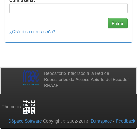
Contraseña:
¿Olvidó su contraseña?
Repositorio integrado a la Red de
Repositorios de Acceso Abierto del Ecuador -
RRAAE
Theme by
DSpace Software
Copyright © 2002-2013
Duraspace
-
Feedback