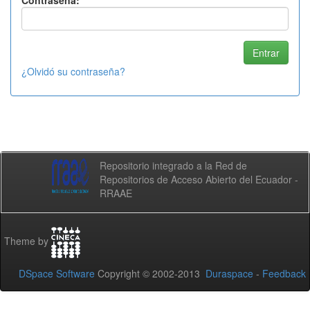
Contraseña:
¿Olvidó su contraseña?
Repositorio integrado a la Red de
Repositorios de Acceso Abierto del Ecuador -
RRAAE
Theme by
DSpace Software
Copyright © 2002-2013
Duraspace
-
Feedback