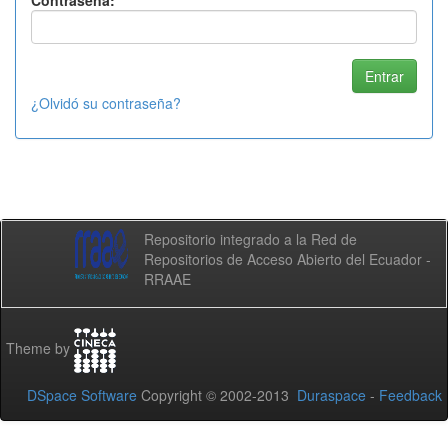
Contraseña:
¿Olvidó su contraseña?
Repositorio integrado a la Red de
Repositorios de Acceso Abierto del Ecuador -
RRAAE
Theme by
DSpace Software
Copyright © 2002-2013
Duraspace
-
Feedback