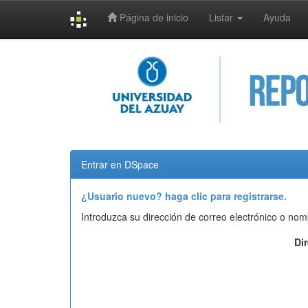
Página de inicio
Listar
Ayuda
Skip
navigation
Entrar en DSpace
¿Usuario nuevo? haga clic para registrarse.
Introduzca su dirección de correo electrónico o nom
Di