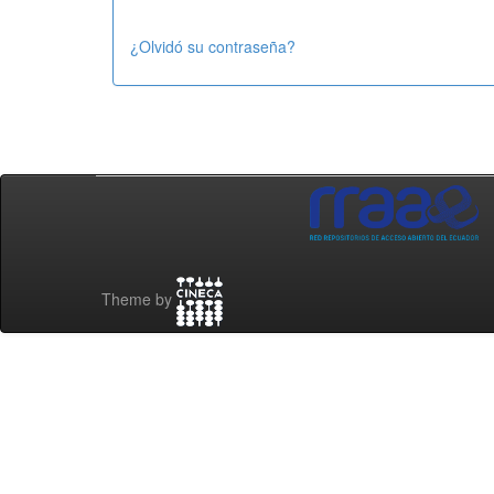
¿Olvidó su contraseña?
Theme by