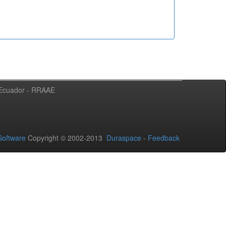
l Ecuador - RRAAE
oftware
Copyright © 2002-2013
Duraspace
-
Feedback