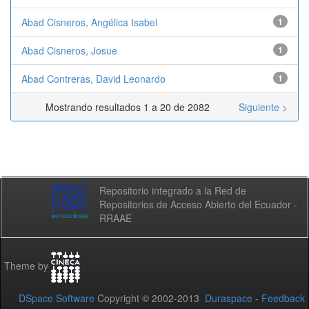
Abad Cisneros, Angélica Isabel
1
Abad Cisneros, Josue
1
Abad Contreras, David Leonardo
1
Mostrando resultados 1 a 20 de 2082
Siguiente >
Repositorio integrado a la Red de
Repositorios de Acceso Abierto del Ecuador -
RRAAE
Theme by
DSpace Software
Copyright © 2002-2013
Duraspace
-
Feedback