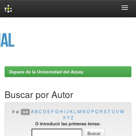
Skip
navigation
Dspace de la Universidad del Azuay
Buscar por Autor
Ir a:
A
B
C
D
E
F
G
H
I
J
K
L
M
N
O
P
Q
R
S
T
U
V
W
0-9
X
Y
Z
O introducir las primeras letras: