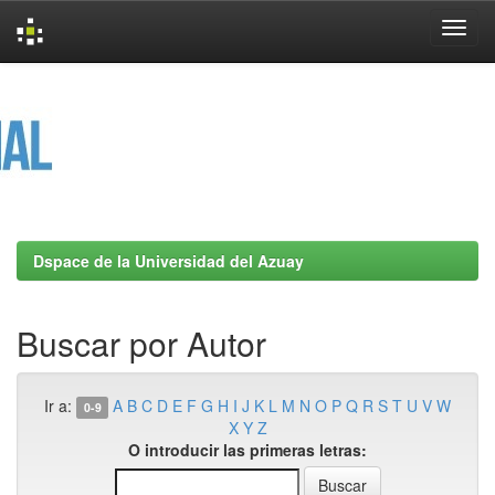
Skip
navigation
Dspace de la Universidad del Azuay
Buscar por Autor
Ir a:
A
B
C
D
E
F
G
H
I
J
K
L
M
N
O
P
Q
R
S
T
U
V
W
0-9
X
Y
Z
O introducir las primeras letras: