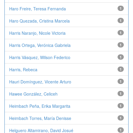
Haro Freire, Teresa Fernanda
1
Haro Quezada, Cristina Marcela
1
Harris Naranjo, Nicole Victoria
1
Harris Ortega, Verónica Gabriela
1
Harris Vásquez, Wilson Federico
1
Harris, Rebeca
1
Hauri Domínguez, Vicente Arturo
1
Hawee González, Celiceh
1
Heimbach Peña, Erika Margarita
1
Heimbach Torres, María Denisse
1
Helguero Altamirano, David Josué
1