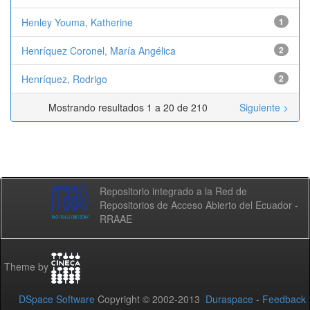
Henley Youma, Katherine
1
Henríquez Coronel, María Angélica
2
Henríquez, Rodrigo
2
Mostrando resultados 1 a 20 de 210
Siguiente >
Repositorio integrado a la Red de
Repositorios de Acceso Abierto del Ecuador -
RRAAE
Theme by
DSpace Software
Copyright © 2002-2013
Duraspace
-
Feedback