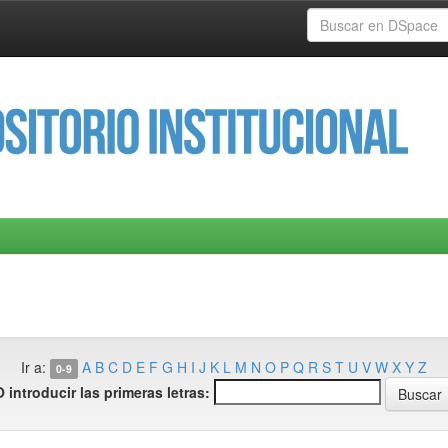
Ir a:
A
B
C
D
E
F
G
H
I
J
K
L
M
N
O
P
Q
R
S
T
U
V
W
X
Y
Z
0-9
O introducir las primeras letras: