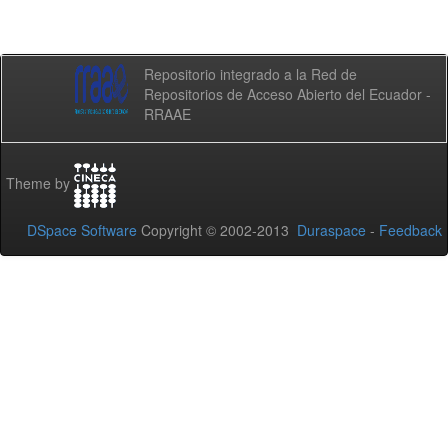
Repositorio integrado a la Red de
Repositorios de Acceso Abierto del Ecuador -
RRAAE
Theme by
DSpace Software
Copyright © 2002-2013
Duraspace
-
Feedback