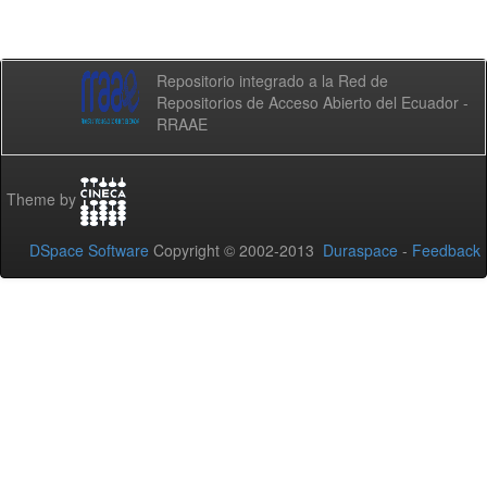
Repositorio integrado a la Red de
Repositorios de Acceso Abierto del Ecuador -
RRAAE
Theme by
DSpace Software
Copyright © 2002-2013
Duraspace
-
Feedback