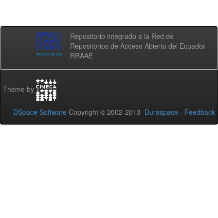
Repositorio integrado a la Red de
Repositorios de Acceso Abierto del Ecuador -
RRAAE
Theme by
DSpace Software
Copyright © 2002-2013
Duraspace
-
Feedback